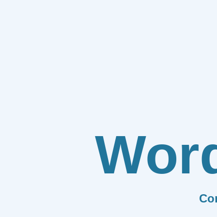
Wor
Co