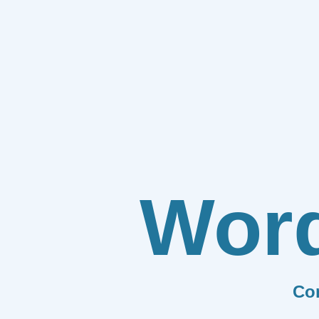
Wor
Co