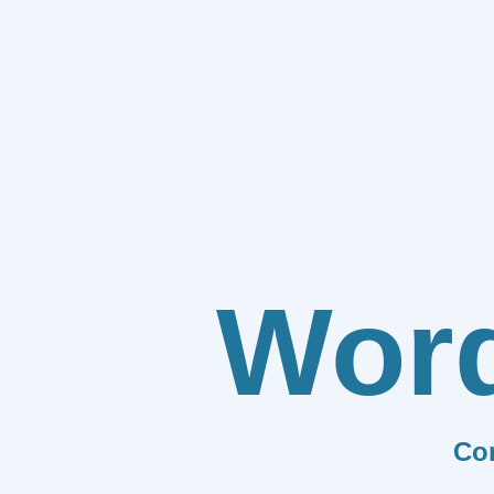
Wor
Co