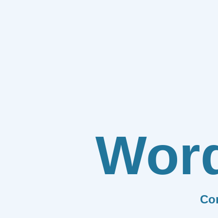
Wor
Co