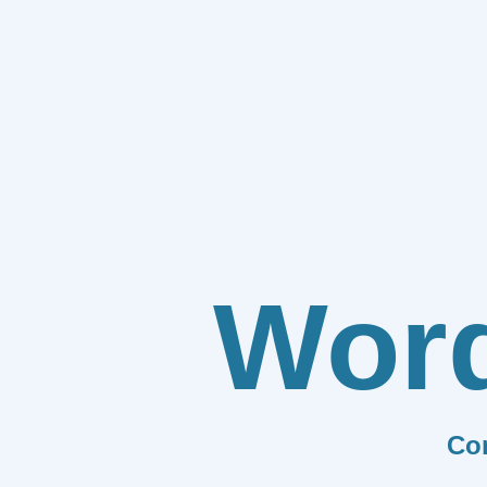
Wor
Co